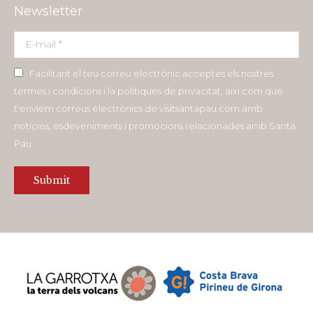
Newsletter
E-mail *
Facilitant el teu correu electrònic acceptes els nostres
termes i condicions i la polítiques de privacitat, així com que
t'enviem correus electrònics de visitsantapau.com amb
notícies, esdeveniments i promocions relacionades amb Santa
Pau.
Submit