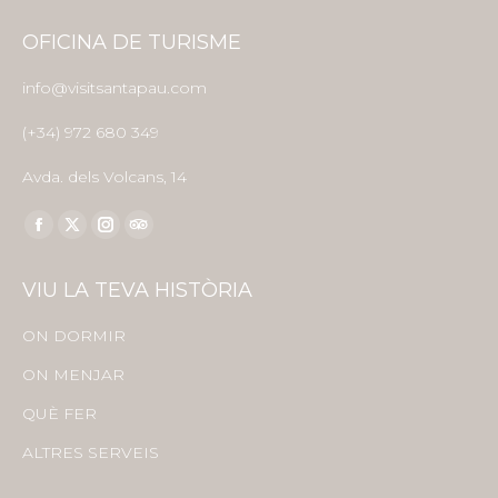
OFICINA DE TURISME
info@visitsantapau.com
(+34) 972 680 349
Avda. dels Volcans, 14
Find us on:
Facebook
X
Instagram
TripAdvisor
page
page
page
page
VIU LA TEVA HISTÒRIA
opens
opens
opens
opens
in
in
in
in
ON DORMIR
new
new
new
new
ON MENJAR
window
window
window
window
QUÈ FER
ALTRES SERVEIS