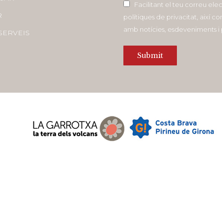
Facilitant el teu correu ele
R
polítiques de privacitat, així 
amb notícies, esdeveniments 
SERVEIS
Submit