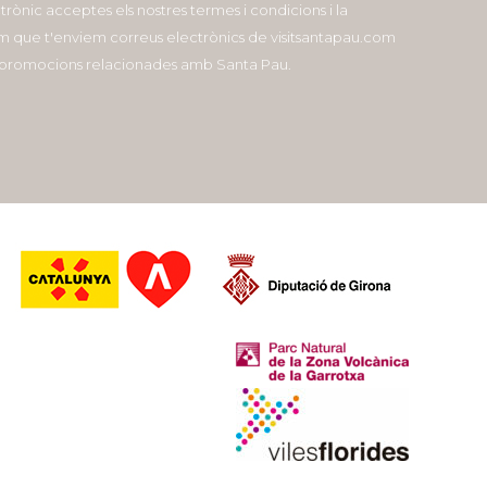
ctrònic acceptes els nostres termes i condicions i la
com que t'enviem correus electrònics de visitsantapau.com
i promocions relacionades amb Santa Pau.