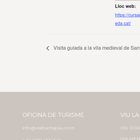
Lloc web:
https://curs
eda.cat/
Visita guiada a la vila medieval de Sa
OFICINA DE TURISME
VIU LA
info@visitsantapau.com
ON DOR
ON MEN