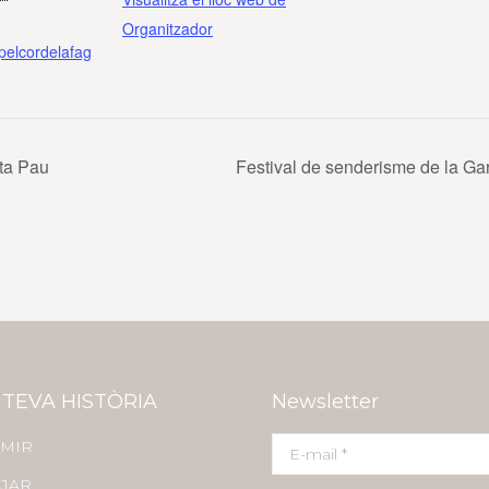
Organitzador
apelcordelafag
nta Pau
Festival de senderisme de la Ga
 TEVA HISTÒRIA
Newsletter
MIR
E-mail *
JAR