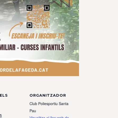
ELS
ORGANITZADOR
Club Poliesportiu Santa
Pau
5
Visualitza el lloc web de