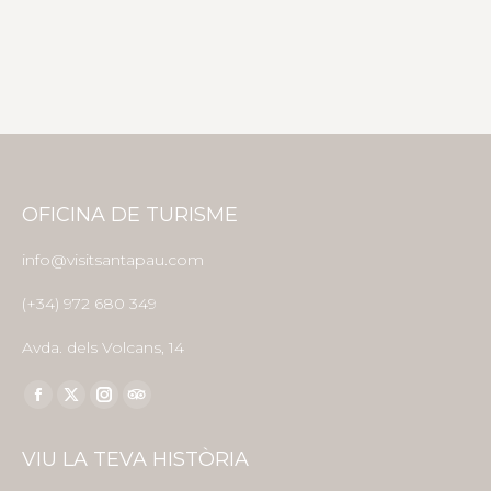
OFICINA DE TURISME
info@visitsantapau.com
(+34) 972 680 349
Avda. dels Volcans, 14
Find us on:
Facebook
X
Instagram
TripAdvisor
page
page
page
page
VIU LA TEVA HISTÒRIA
opens
opens
opens
opens