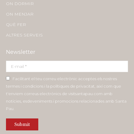
in
in
in
in
ON DORMIR
new
new
new
new
ON MENJAR
window
window
window
window
QUÈ FER
ALTRES SERVEIS
Newsletter
E-mail *
Facilitant el teu correu electrònic acceptes els nostres
termes i condicions i la polítiques de privacitat, així com que
t'enviem correus electrònics de visitsantapau.com amb
notícies, esdeveniments i promocions relacionades amb Santa
Pau.
Submit