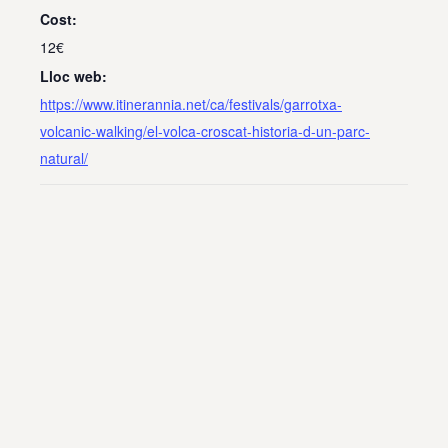
Cost:
12€
Lloc web:
https://www.itinerannia.net/ca/festivals/garrotxa-
volcanic-walking/el-volca-croscat-historia-d-un-parc-
natural/