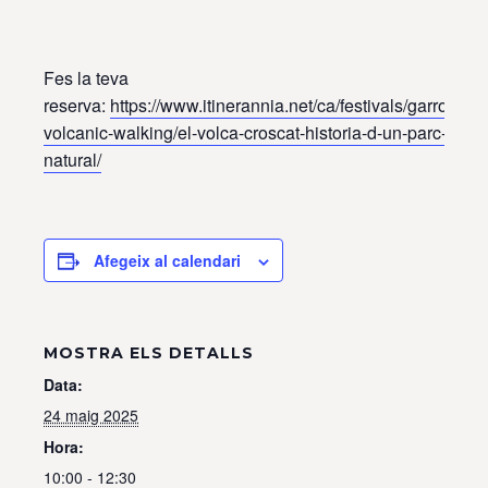
Fes la teva
reserva:
https://www.itinerannia.net/ca/festivals/garrotxa-
volcanic-walking/el-volca-croscat-historia-d-un-parc-
natural/
Afegeix al calendari
MOSTRA ELS DETALLS
Data:
24 maig 2025
Hora:
10:00 - 12:30