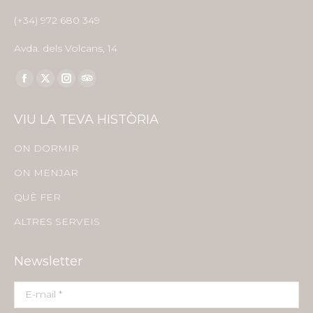
(+34) 972 680 349
Avda. dels Volcans, 14
Find us on:
Facebook
X
Instagram
TripAdvisor
page
page
page
page
VIU LA TEVA HISTÒRIA
opens
opens
opens
opens
in
in
in
in
ON DORMIR
new
new
new
new
ON MENJAR
window
window
window
window
QUÈ FER
ALTRES SERVEIS
Newsletter
E-mail *