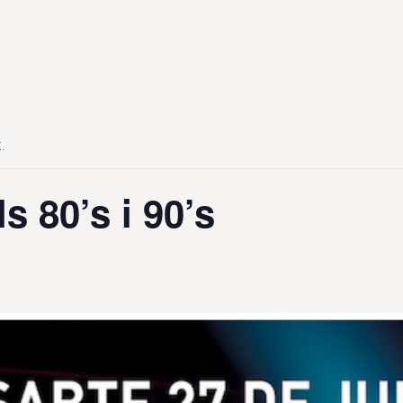
.
s 80’s i 90’s