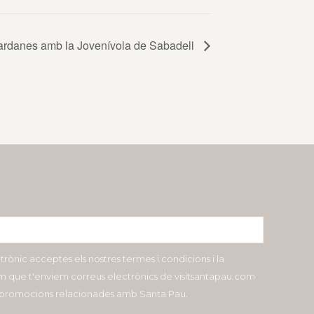
ardanes amb la Jovenívola de Sabadell
ctrònic acceptes els nostres termes i condicions i la
com que t'enviem correus electrònics de visitsantapau.com
i promocions relacionades amb Santa Pau.