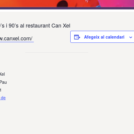
0’s i 90’s al restaurant Can Xel
Afegeix al calendari
ww.canxel.com/
Xel
 Pau
1
 de