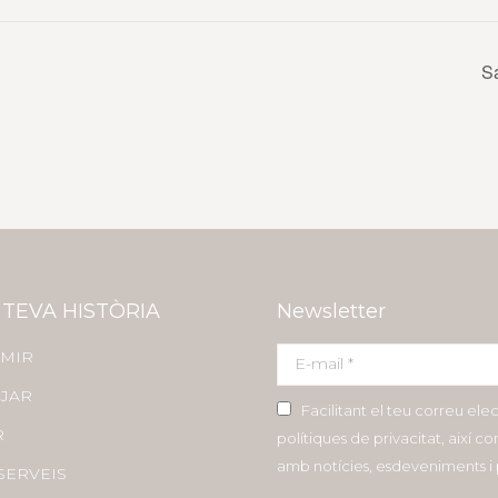
S
 TEVA HISTÒRIA
Newsletter
MIR
E-mail *
JAR
Facilitant el teu correu ele
R
polítiques de privacitat, així 
amb notícies, esdeveniments 
SERVEIS