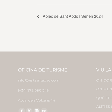
Aplec de Sant Abdó i Senen 2024
OFICINA DE TURISME
VIU LA
info@visitsantapau.com
ON DOR
ON MEN
(+34) 972 680 349
QUÈ FE
Avda. dels Volcans, 14
ALTRES 
Find us on: