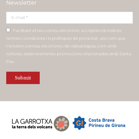
Newsletter
E-mail *
Facilitant el teu correu electrònic acceptes els nostres
termes i condicions i la polítiques de privacitat, així com que
t'enviem correus electrònics de visitsantapau.com amb
notícies, esdeveniments i promocions relacionades amb Santa
Pau.
Submit