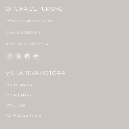
OFICINA DE TURISME
info@visitsantapau.com
(+34) 972 680 349
Avda. dels Volcans, 14
Find us on:
Facebook
X
Instagram
TripAdvisor
page
page
page
page
VIU LA TEVA HISTÒRIA
opens
opens
opens
opens
in
in
in
in
ON DORMIR
new
new
new
new
ON MENJAR
window
window
window
window
QUÈ FER
ALTRES SERVEIS