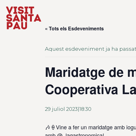
« Tots els Esdeveniments
Aquest esdeveniment ja ha passat
Maridatge de mú
Cooperativa L
29 juliol 2023|18:30
🎶🍦Vine a fer un maridatge amb iogu
amb
@_lagastronomica
!