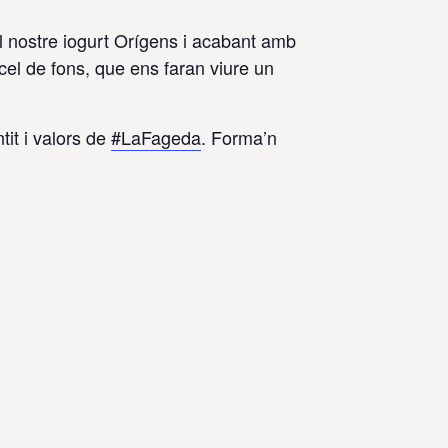
l nostre iogurt Orígens i acabant amb
ncel de fons, que ens faran viure un
it i valors de
#LaFageda
. Forma’n