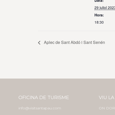
Data:
29 juliol 202
Hora:
18:30
Aplec de Sant Abdó i Sant Senén
OFICINA DE TURISME
VIU LA
info@visitsantapau.com
ON DOR