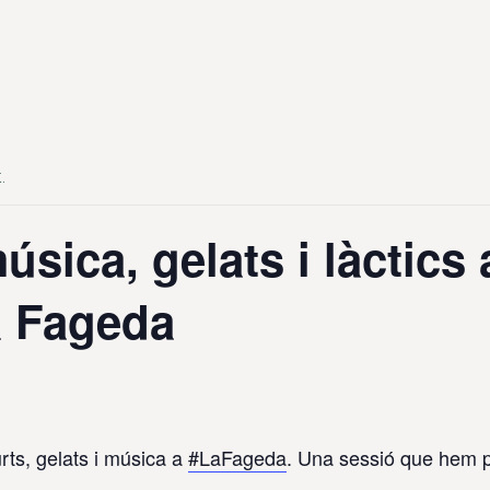
.
sica, gelats i làctics 
a Fageda
rts, gelats i música a
#LaFageda
. Una sessió que hem p