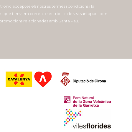
ctrònic acceptes els nostres termes i condicions i la
com que t'enviem correus electrònics de visitsantapau.com
i promocions relacionades amb Santa Pau.