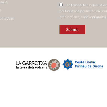
JAR
Facilitant el teu correu ele
R
polítiques de privacitat, així 
amb notícies, esdeveniments 
SERVEIS
Submit