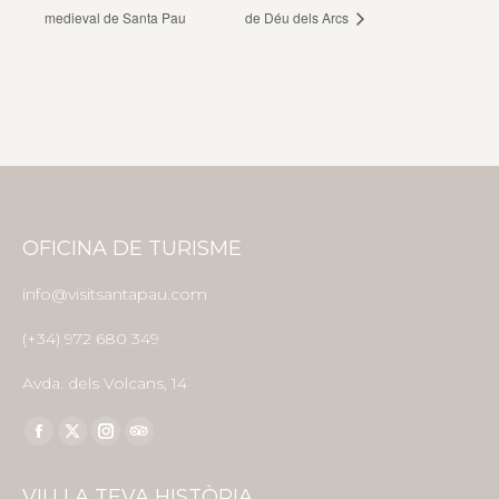
medieval de Santa Pau
de Déu dels Arcs
OFICINA DE TURISME
info@visitsantapau.com
(+34) 972 680 349
Avda. dels Volcans, 14
Find us on:
Facebook
X
Instagram
TripAdvisor
page
page
page
page
VIU LA TEVA HISTÒRIA