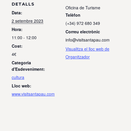
DETALLS
Oficina de Turisme
Data:
Telèfon
2 setembre 2023
(+34) 972 680 349
Hora:
Correu electrònic
11:00 - 12:00
info@visitsantapau.com
Cost:
Visualitza el lloc web de
4€
Organitzador
Categoria
d'Esdeveniment:
cultura
Lloc web:
www.visitsantapau.com