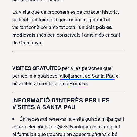
La visita que us proposem és de caràcter històric,
cultural, patrimonial i gastronòmic, i permet al
visitant conèixer amb tot detall un dels
pobles
medievals
més ben conservats i amb més encant
de Catalunya!
VISITES GRATUÏTES
per a les persones que
pernoctin a qualsevol
allotjament de Santa Pau
o
bé arribin al municipi amb
Rumbus
INFORMACIÓ D’INTERÈS PER LES
VISITES A SANTA PAU
És necessari reservar la visita guiada mitjançant
correu electrònic
info@visitsantapau.com
, omplint
el formulari que trobareu en aquesta pàgina o bé