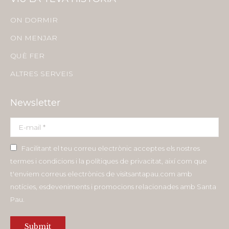
opens
opens
opens
opens
in
in
in
in
ON DORMIR
new
new
new
new
ON MENJAR
window
window
window
window
QUÈ FER
ALTRES SERVEIS
Newsletter
E-mail *
Facilitant el teu correu electrònic acceptes els nostres
termes i condicions i la polítiques de privacitat, així com que
t'enviem correus electrònics de visitsantapau.com amb
notícies, esdeveniments i promocions relacionades amb Santa
Pau.
Submit