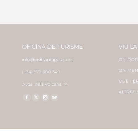
OFICINA DE TURISME
VIU LA
info@visitsantapau.com
ON DOR
ON MEN
(+34) 972 680 349
QUÈ FE
Avda. dels Volcans, 14
ALTRES 
Find us on:
Facebook
X
Instagram
TripAdvisor
page
page
page
page
opens
opens
opens
opens
in
in
in
in
new
new
new
new