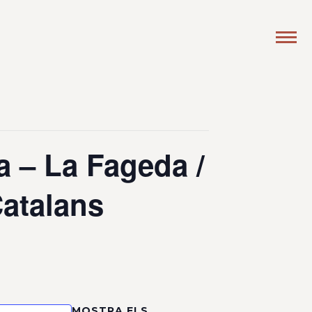
a – La Fageda /
Catalans
MOSTRA ELS