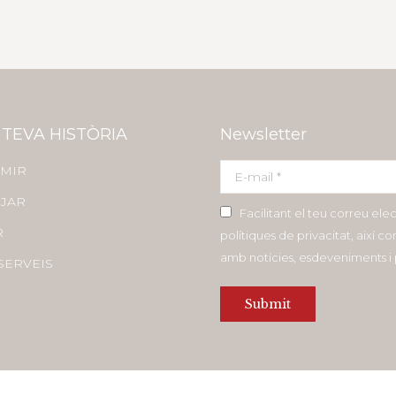
 TEVA HISTÒRIA
Newsletter
MIR
E-mail *
JAR
Facilitant el teu correu ele
R
polítiques de privacitat, així 
amb notícies, esdeveniments 
SERVEIS
Submit