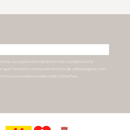
ctrònic acceptes els nostres termes i condicions i la
com que t'enviem correus electrònics de visitsantapau.com
i promocions relacionades amb Santa Pau.