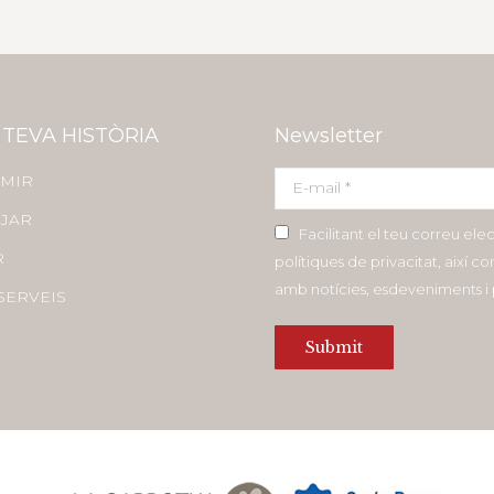
 TEVA HISTÒRIA
Newsletter
MIR
E-mail *
JAR
Facilitant el teu correu ele
R
polítiques de privacitat, així 
amb notícies, esdeveniments 
SERVEIS
Submit