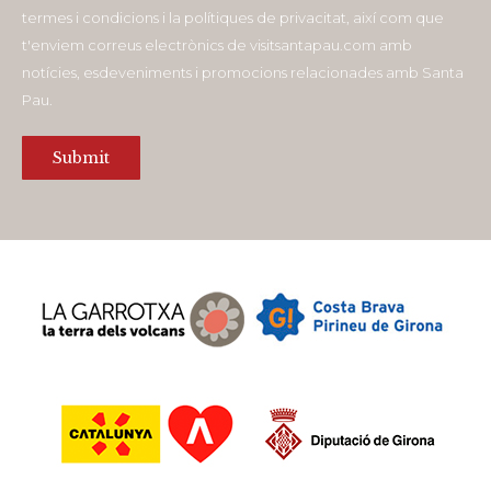
termes i condicions i la polítiques de privacitat, així com que
t'enviem correus electrònics de visitsantapau.com amb
notícies, esdeveniments i promocions relacionades amb Santa
Pau.
Submit