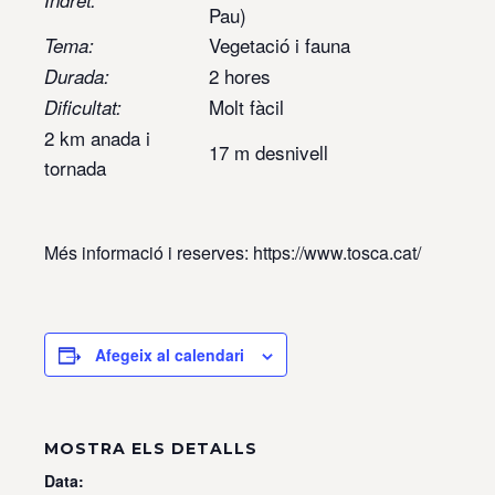
Indret:
Pau)
Vegetació i fauna
Tema:
2 hores
Durada:
Molt fàcil
Dificultat:
2 km anada i
17 m desnivell
tornada
Més informació i reserves: https://www.tosca.cat/
Afegeix al calendari
MOSTRA ELS DETALLS
Data: