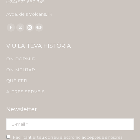
(+34) 972 680 349
Avda. dels Volcans, 14
Find us on:
Facebook
X
Instagram
TripAdvisor
page
page
page
page
VIU LA TEVA HISTÒRIA
opens
opens
opens
opens
in
in
in
in
ON DORMIR
new
new
new
new
ON MENJAR
window
window
window
window
QUÈ FER
ALTRES SERVEIS
Newsletter
E-mail *
Facilitant el teu correu electrònic acceptes els nostres