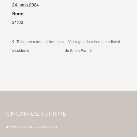
24 maig 2024
Hora:
21:00
Taller per a dones i identitats
Visita guiada a la vila medieval
dissidents
de Santa Pau
OFICINA DE TURISME
info@visitsantapau.com