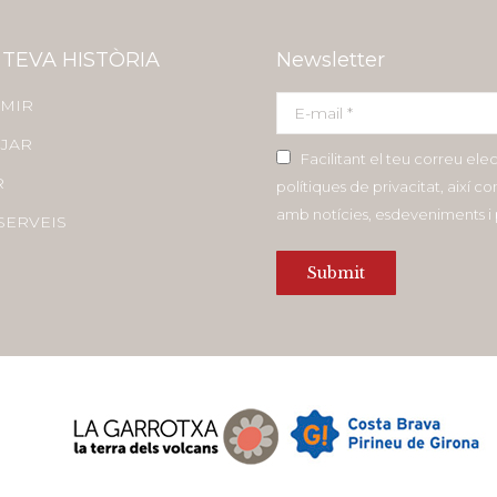
 TEVA HISTÒRIA
Newsletter
MIR
E-mail *
JAR
Facilitant el teu correu ele
R
polítiques de privacitat, així 
amb notícies, esdeveniments 
SERVEIS
Submit