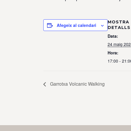
MOSTRA 
Afegeix al calendari
DETALLS
Data:
24 maig 202
Hora:
17:00 - 21:0
Garrotxa Volcanic Walking