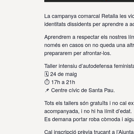
La campanya comarcal Retalla les vio
identitats dissidents per aprendre a a
Aprendrem a respectar els nostres lím
només en casos on no queda una altra 
prepararem per afrontar-los.
Taller intensiu d’autodefensa feminist
🗓️ 24 de maig
⏱️ 17h a 21h
📌 Centre cívic de Santa Pau.
Tots els tallers són gratuïts i no cal 
acompanyada, i no hi ha límit d’edat.
Es demana portar roba còmoda i aigua
Cal inscripció prèvia trucant a l’Aju