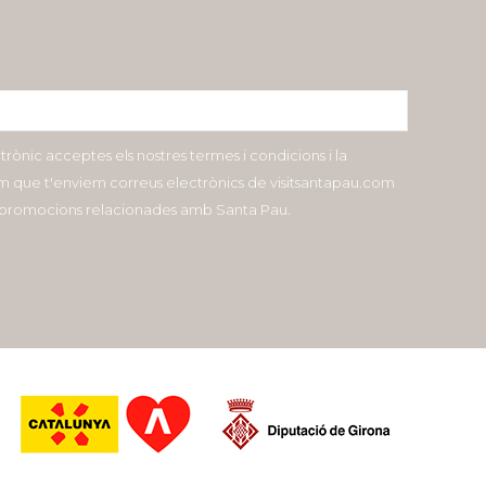
ctrònic acceptes els nostres termes i condicions i la
com que t'enviem correus electrònics de visitsantapau.com
i promocions relacionades amb Santa Pau.