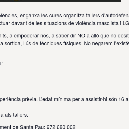
lències, enganxa les cures organitza tallers d’autodefe
ctuar davant de les situacions de violència masclista i L
its, a empoderar-nos, a saber dir NO a allò que no desitg
sortida, l’ús de tècniques físiques. No negarem l’exist
a:
experiència prèvia. L’edat mínima per a assistir-hi són 16 
 als tallers.
ntament de Santa Pau: 972 680 002