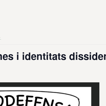
.
nes i identitats disside