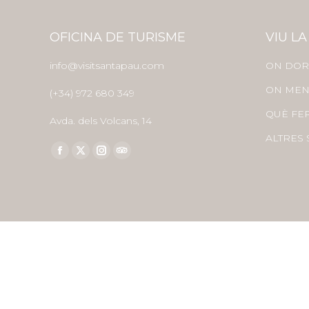
OFICINA DE TURISME
VIU LA
info@visitsantapau.com
ON DOR
ON MEN
(+34) 972 680 349
QUÈ FE
Avda. dels Volcans, 14
ALTRES 
Find us on:
Facebook
X
Instagram
TripAdvisor
page
page
page
page
opens
opens
opens
opens
in
in
in
in
new
new
new
new
window
window
window
window