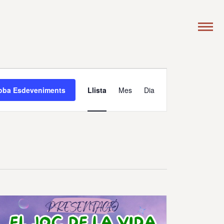
Navegació
de
oba Esdeveniments
Llista
Mes
Dia
visualitzacions
Esdeveniment