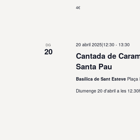
4€
20 abril 2025|12:30
-
13:30
DG
20
Cantada de Carame
Santa Pau
Basílica de Sant Esteve
Plaça 
Diumenge 20 d'abril a les 12.30h