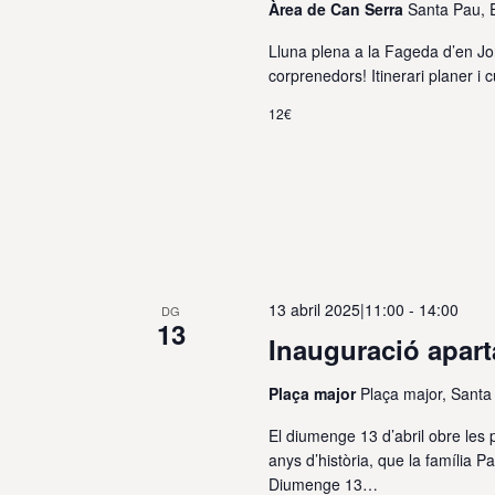
Àrea de Can Serra
Santa Pau,
Lluna plena a la Fageda d’en 
corprenedors! Itinerari planer i
12€
13 abril 2025|11:00
-
14:00
DG
13
Inauguració apart
Plaça major
Plaça major, Sant
El diumenge 13 d’abril obre les
anys d’història, que la família Pa
Diumenge 13…