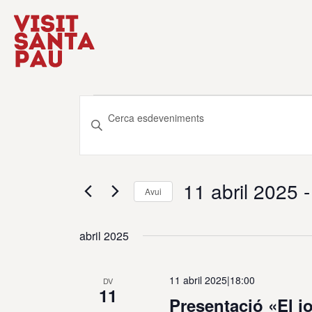
Esdeveniments
Navegació
Introduïu
visual
la
paraula
i
clau.
cerca
11 abril 2025
 -
Cerqueu
Avui
d'Esdeveniments
Esdeveniments
Selecciona
per
una
abril 2025
paraula
data.
clau.
11 abril 2025|18:00
DV
11
Presentació «El jo