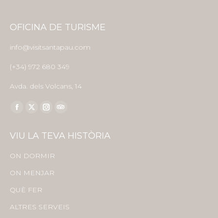
OFICINA DE TURISME
info@visitsantapau.com
(+34) 972 680 349
Avda. dels Volcans, 14
Find us on:
Facebook
X
Instagram
TripAdvisor
page
page
page
page
VIU LA TEVA HISTÒRIA
opens
opens
opens
opens
in
in
in
in
ON DORMIR
new
new
new
new
ON MENJAR
window
window
window
window
QUÈ FER
ALTRES SERVEIS