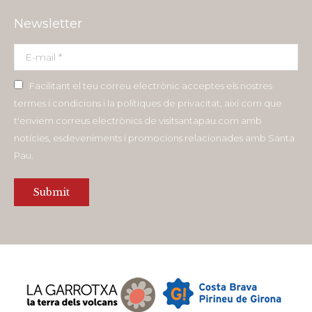
Newsletter
E-mail *
Facilitant el teu correu electrònic acceptes els nostres
termes i condicions i la polítiques de privacitat, així com que
t'enviem correus electrònics de visitsantapau.com amb
notícies, esdeveniments i promocions relacionades amb Santa
Pau.
Submit