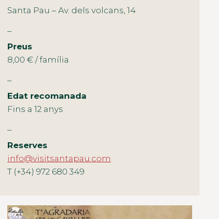
Santa Pau – Av. dels volcans, 14
_
Preus
8,00 € / família
_
Edat recomanada
Fins a 12 anys
_
Reserves
info@visitsantapau.com
T (+34) 972 680 349